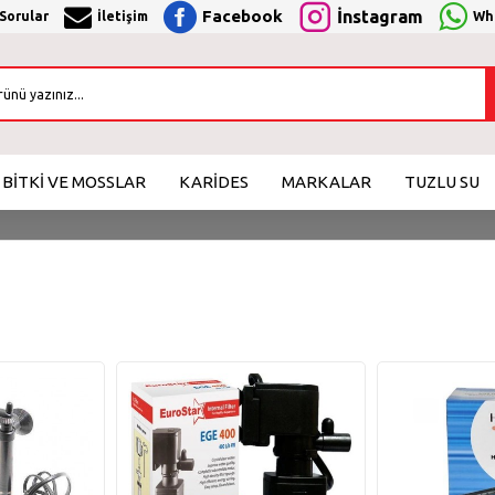
Facebook
İnstagram
 Sorular
İletişim
Wha
BİTKİ VE MOSSLAR
KARİDES
MARKALAR
TUZLU SU