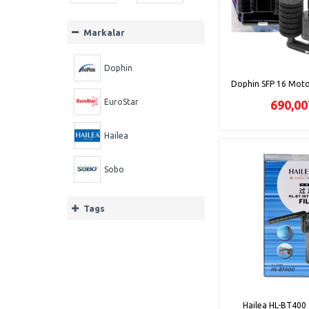
Markalar
Dophin
Dophin SFP 16 Motor
EuroStar
690,0
Hailea
Sobo
Tags
Hailea HL-BT400 İ