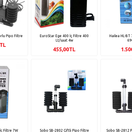
lu Pipo Filtre
EuroStar Ege 400 İç Filtre 400
Hailea HL-BT 
Lt/saat 4w
69
0TL
455,00TL
1.50
ç Filtre 7W
Sobo SB-2802 Çiftli Pipo Filtre
Sobo SB-2812 Pi