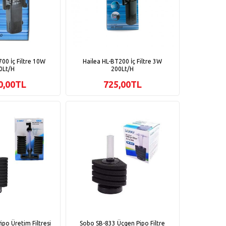
700 İç Filtre 10W
Hailea HL-BT200 İç Filtre 3W
0Lt/H
200Lt/H
0,00TL
725,00TL
po Üretim Filtresi
Sobo SB-833 Üçgen Pipo Filtre