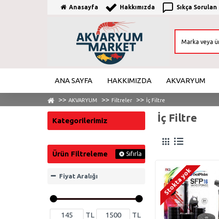
Anasayfa
Hakkımızda
Sıkça Sorulan
ANA SAYFA
HAKKIMIZDA
AKVARYUM
AKVARYUM
Filtreler
İç Filtre
İç Filtre
Kategorilerimiz
Ürün Filtreleme
Sıfırla
Stokta yok
Fiyat Aralığı
TL
TL