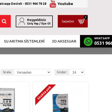
Youtube
tsapp Destek - 0531 966 78 28
0
Hoşgeldiniz
Sepetim
Giriş Yap / Üye Ol
WHATSAPP
SU ARITMA SİSTEMLERİ
3D AKSESUAR
0531 966
Sırala:
Göster:
Stokta yok