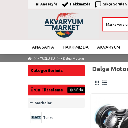
Anasayfa
Hakkımızda
Sıkça Sorulan
ANA SAYFA
HAKKIMIZDA
AKVARYUM
TUZLU SU
Dalga Motoru
Dalga Moto
Kategorilerimiz
Ürün Filtreleme
Sıfırla
Markalar
Tunze