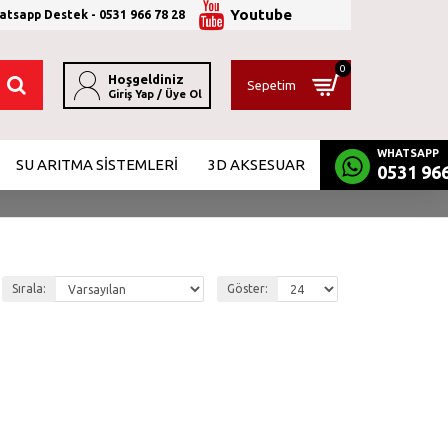
Youtube
tsapp Destek - 0531 966 78 28
0
Hoşgeldiniz
Sepetim
Giriş Yap / Üye Ol
WHATSAPP
SU ARITMA SİSTEMLERİ
3D AKSESUAR
0531 966
Sırala:
Göster: