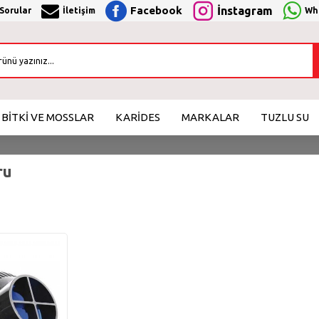
Facebook
İnstagram
 Sorular
İletişim
Wha
BİTKİ VE MOSSLAR
KARİDES
MARKALAR
TUZLU SU
ru